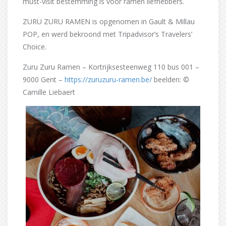
must-visit bestemming is voor ramen liefhebbers.
ZURU ZURU RAMEN is opgenomen in Gault & Millau
POP, en werd bekroond met Tripadvisor’s Travelers’
Choice.
Zuru Zuru Ramen – Kortrijksesteenweg 110 bus 001 –
9000 Gent –
https://zuruzuru-ramen.be/
beelden: ©
Camille Liebaert