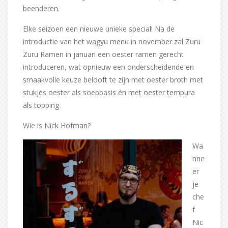
beenderen.
Elke seizoen een nieuwe unieke special! Na de
introductie van het wagyu menu in november zal Zuru
Zuru Ramen in januari een oester ramen gerecht
introduceren, wat opnieuw een onderscheidende en
smaakvolle keuze belooft te zijn met oester broth met
stukjes oester als soepbasis én met oester tempura
als topping
Wie is Nick Hofman?
Wa
nne
er
je
che
f
Nic