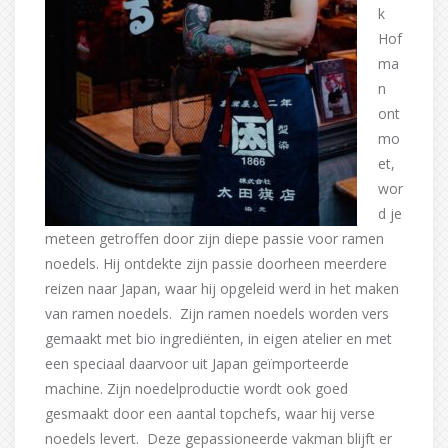
k
Hof
ma
n
ont
mo
et,
wor
d je
meteen getroffen door zijn diepe passie voor ramen
noedels. Hij ontdekte zijn passie doorheen meerdere
reizen naar Japan, waar hij opgeleid werd in het maken
van ramen noedels. Zijn ramen noedels worden vers
gemaakt met bio ingrediënten, in eigen atelier en met
een speciaal daarvoor uit Japan geïmporteerde
machine. Zijn noedelproductie wordt ook goed
gesmaakt door een aantal topchefs, waar hij verse
noedels levert. Deze gepassioneerde vakman blijft er