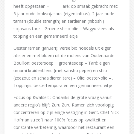
heeft opgestaan – Taré: op smaak gebracht met:
5 jaar oude looksojasaus (eigen infuus), 2 jaar oude
tamari (double strength) en sardienen (niboshi)
sojasaus tare – Groene shiso olie – Wagyu vlees als
topping en een gemarineerd eitje
Oester ramen (januari): Verse bio noedels uit eigen
atelier en met bloem uit de molens van Oudenaarde –
Bouillon: oestersoep + groentesoep – Taré: eigen
umami kruidenblend (met sansho peper) en shio
(zeezout en schaaldieren tare) – Olie: oester-olie – .
Toppings: oestertempura en een gemarineerd eitje
Focus op Kwaliteit : Ondanks de grote vraag vanuit
andere regio’s blijft Zuru Zuru Ramen zich voorlopig
concentreren op zijn enige vestiging in Gent. Chef Nick
Hofman streeft naar 100% focus op kwaliteit en
constante verbetering, waardoor het restaurant een