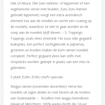
Olie of Abura: Olie (van varkens- of kippenvet of een
vegetarische versie met kruiden. Zuru Zuru Ramen
gebruikt kippenvet) voegt een extra aromatisch
element toe aan de noedels en vormt een coating op
de noedels, waardoor ze niet te gaar worden en de
soep aan de noedels blijft kleven. – 5. Toppings:
Toppings zoals vlees (meestal 14u sous vide gegaard
buikspek), een perfect zachtgekookt ei (ajitama),
groenten en kruiden maken de kom ramen noedels
compleet. Perfect gegaard vlees kan zelfs met
chopsticks worden ‘geknipt’ in plaats van een mes te
gebruiken.
5 JAAR ZURU ZURU chef’s specials:
Wagyu ramen (november-december): Verse bio
noedels uit eigen atelier en met bloem uit de molens
van Oudenaarde – Bouillon met wagyu beenderen
lokaal uit Merchtem: 100% wagyu broth die 24 uur