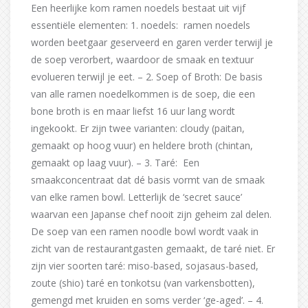
Een heerlijke kom ramen noedels bestaat uit vijf
essentiële elementen: 1. noedels: ramen noedels
worden beetgaar geserveerd en garen verder terwijl je
de soep verorbert, waardoor de smaak en textuur
evolueren terwijl je eet. – 2. Soep of Broth: De basis
van alle ramen noedelkommen is de soep, die een
bone broth is en maar liefst 16 uur lang wordt
ingekookt. Er zijn twee varianten: cloudy (paitan,
gemaakt op hoog vuur) en heldere broth (chintan,
gemaakt op laag vuur). – 3. Taré: Een
smaakconcentraat dat dé basis vormt van de smaak
van elke ramen bowl. Letterlijk de ‘secret sauce’
waarvan een Japanse chef nooit zijn geheim zal delen.
De soep van een ramen noodle bowl wordt vaak in
zicht van de restaurantgasten gemaakt, de taré niet. Er
zijn vier soorten taré: miso-based, sojasaus-based,
zoute (shio) taré en tonkotsu (van varkensbotten),
gemengd met kruiden en soms verder ‘ge-aged’. – 4.