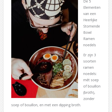
De 5
Elementen
van een
Heerlijke
Stomende
Bowl
Ramen
noedels
Er zijn 3
soorten
ramen
noedels:
mét soep
of bouillon
(broth),
zonder
soep of bouillon, en met een dipping broth.