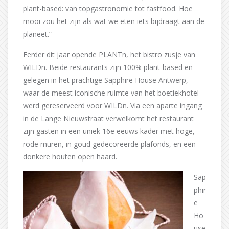
plant-based: van topgastronomie tot fastfood. Hoe
mooi zou het zijn als wat we eten iets bijdraagt aan de
planeet.”
Eerder dit jaar opende PLANTn, het bistro zusje van
WILDn. Beide restaurants zijn 100% plant-based en
gelegen in het prachtige Sapphire House Antwerp,
waar de meest iconische ruimte van het boetiekhotel
werd gereserveerd voor WILDn. Via een aparte ingang
in de Lange Nieuwstraat verwelkomt het restaurant
zijn gasten in een uniek 16e eeuws kader met hoge,
rode muren, in goud gedecoreerde plafonds, en een
donkere houten open haard.
Sap
phir
e
Ho
use