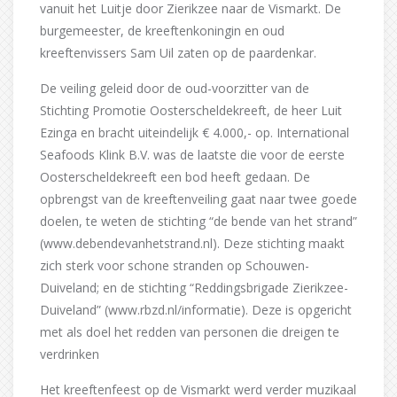
vanuit het Luitje door Zierikzee naar de Vismarkt. De
burgemeester, de kreeftenkoningin en oud
kreeftenvissers Sam Uil zaten op de paardenkar.
De veiling geleid door de oud-voorzitter van de
Stichting Promotie Oosterscheldekreeft, de heer Luit
Ezinga en bracht uiteindelijk € 4.000,- op. International
Seafoods Klink B.V. was de laatste die voor de eerste
Oosterscheldekreeft een bod heeft gedaan. De
opbrengst van de kreeftenveiling gaat naar twee goede
doelen, te weten de stichting “de bende van het strand”
(www.debendevanhetstrand.nl). Deze stichting maakt
zich sterk voor schone stranden op Schouwen-
Duiveland; en de stichting “Reddingsbrigade Zierikzee-
Duiveland” (www.rbzd.nl/informatie). Deze is opgericht
met als doel het redden van personen die dreigen te
verdrinken
Het kreeftenfeest op de Vismarkt werd verder muzikaal