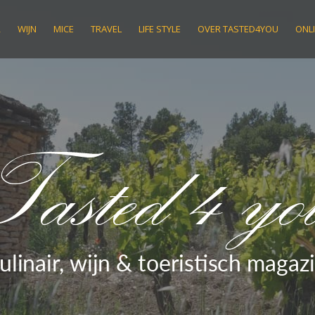
R
WIJN
MICE
TRAVEL
LIFE STYLE
OVER TASTED4YOU
ONLI