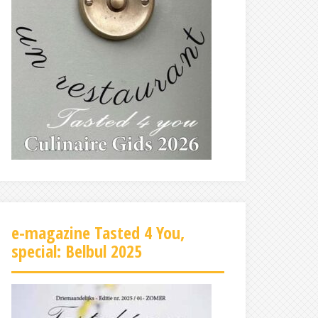
e-magazine Tasted 4 You,
special: Belbul 2025