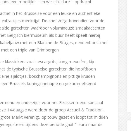
t ons een moeilijke – en wellicht dure – opdracht.
 actief in het Brusselse voor een leuke en authentieke
e extraatjes meekrijgt. De chef zorgt bovendien voor de
bepaalde gerechten waardoor volumineuze smaakaccenten
 het Belgisch biermuseum als buur heeft speelt hierbij
m. kabeljauw met een Blanche de Bruges, eendenborst met
 met een triple van Grimbergen.
e klassiekers zoals escargots, tong meunière, kip
 het de typische Brusselse gerechten die hoofdtoon
kleine sjalotjes, boschampignons en pittige kruiden
, een Brussels koninginnehapje en gekarameliseerd
biermenu en anderzijds voor het Elzasser menu speciaal
eze 14-daagse werd door de groep Accueil & Tradition,
e grote Markt verenigt, op touw gezet en loopt tot midden
 gedegusteerd tijdens deze periode gaat 1 euro naar de