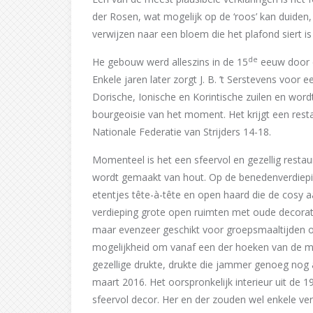
der Rosen, wat mogelijk op de ‘roos’ kan duiden, m
verwijzen naar een bloem die het plafond siert is
de
He gebouw werd alleszins in de 15
eeuw door d
Enkele jaren later zorgt J. B. ’t Serstevens voor
Dorische, Ionische en Korintische zuilen en wor
bourgeoisie van het moment. Het krijgt een resta
Nationale Federatie van Strijders 14-18.
Momenteel is het een sfeervol en gezellig restaur
wordt gemaakt van hout. Op de benedenverdieping 
etentjes tête-à-tête en open haard die de cosy 
verdieping grote open ruimten met oude decorat
maar evenzeer geschikt voor groepsmaaltijden of
mogelijkheid om vanaf een der hoeken van de mar
gezellige drukte, drukte die jammer genoeg nog a
maart 2016. Het oorspronkelijk interieur uit de 1
sfeervol decor. Her en der zouden wel enkele 