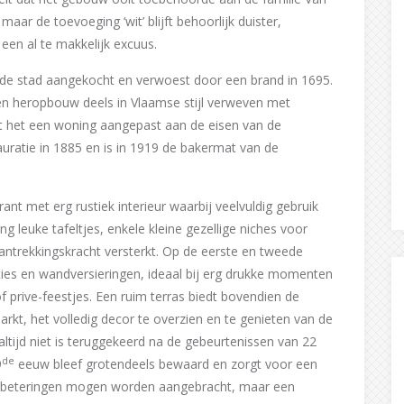
aar de toevoeging ‘wit’ blijft behoorlijk duister,
 een al te makkelijk excuus.
e stad aangekocht en verwoest door een brand in 1695.
 een heropbouw deels in Vlaamse stijl verweven met
dt het een woning aangepast aan de eisen van de
uratie in 1885 en is in 1919 de bakermat van de
ant met erg rustiek interieur waarbij veelvuldig gebruik
leuke tafeltjes, enkele kleine gezellige niches voor
aantrekkingskracht versterkt. Op de eerste en tweede
ies en wandversieringen, ideaal bij erg drukke momenten
 prive-feestjes. Een ruim terras biedt bovendien de
kt, het volledig decor te overzien en te genieten van de
ltijd niet is teruggekeerd na de gebeurtenissen van 22
de
9
eeuw bleef grotendeels bewaard en zorgt voor een
verbeteringen mogen worden aangebracht, maar een