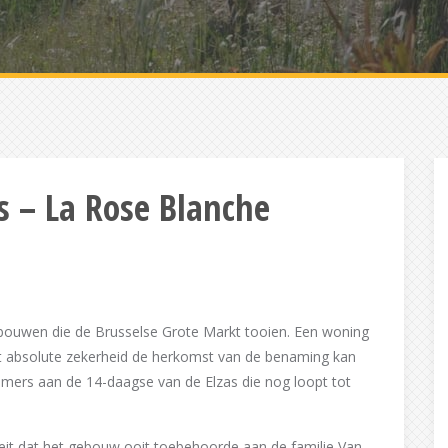
s – La Rose Blanche
ebouwen die de Brusselse Grote Markt tooien. Een woning
absolute zekerheid de herkomst van de benaming kan
emers aan de 14-daagse van de Elzas die nog loopt tot
feit dat het gebouw ooit toebehoorde aan de familie Van