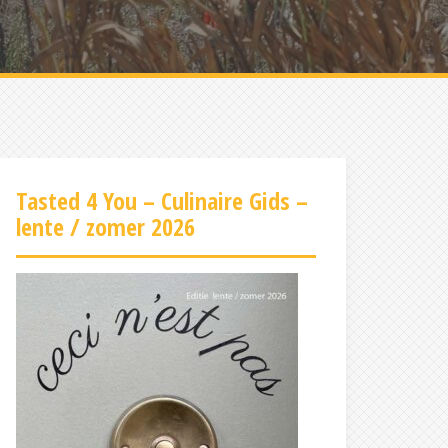
Tasted 4 You – Culinaire Gids –
lente / zomer 2026