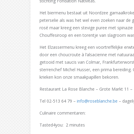
stichting Fondation Nativitas.
Het biermenu bestaat uit Noordzee garnaalkroke
peterselie als was het wel even zoeken naar de 
rosé maar kreeg een stevige puree met spinazie
Chouffesiroop en een torentje van slagroom wa
Het Elzassermenu kreeg een voortreffelijke erw
door een choucroute à l’alsacienne met natuura
getooid met saucis van Colmar, Frankfurterwors
sterrenchef Michel Husser, een prima bereiding.
krieken kon onze smaakpapillen bekoren.
Restaurant La Rose Blanche – Grote Markt 11 –
Tel 02-513 64 79 –
info@roseblanche.be
– dageli
Culinaire commentaren:
Tasted4you: 2 minutes