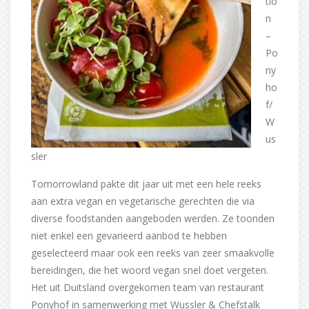
tio
n
–
Po
ny
ho
f/
W
us
sler
Tomorrowland pakte dit jaar uit met een hele reeks
aan extra vegan en vegetarische gerechten die via
diverse foodstanden aangeboden werden. Ze toonden
niet enkel een gevarieerd aanbod te hebben
geselecteerd maar ook een reeks van zeer smaakvolle
bereidingen, die het woord vegan snel doet vergeten.
Het uit Duitsland overgekomen team van restaurant
Ponyhof in samenwerking met Wussler & Chefstalk