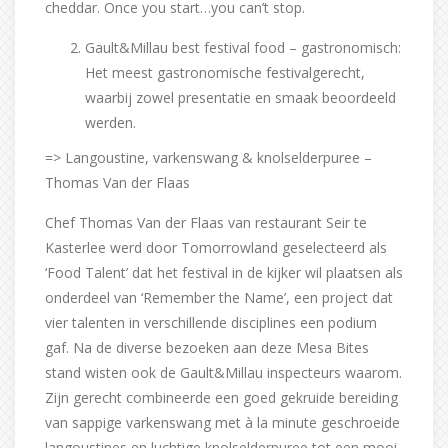
cheddar. Once you start…you can’t stop.
Gault&Millau best festival food – gastronomisch:
Het meest gastronomische festivalgerecht,
waarbij zowel presentatie en smaak beoordeeld
werden.
=> Langoustine, varkenswang & knolselderpuree –
Thomas Van der Flaas
Chef Thomas Van der Flaas van restaurant Seir te
Kasterlee werd door Tomorrowland geselecteerd als
‘Food Talent’ dat het festival in de kijker wil plaatsen als
onderdeel van ‘Remember the Name’, een project dat
vier talenten in verschillende disciplines een podium
gaf. Na de diverse bezoeken aan deze Mesa Bites
stand wisten ook de Gault&Millau inspecteurs waarom.
Zijn gerecht combineerde een goed gekruide bereiding
van sappige varkenswang met à la minute geschroeide
langoustines en luchtige knolselderpuree tot een mooi