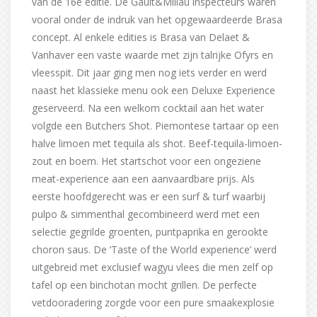
van de 16e editie. De Gault&Millau inspecteurs waren
vooral onder de indruk van het opgewaardeerde Brasa
concept. Al enkele edities is Brasa van Delaet &
Vanhaver een vaste waarde met zijn talrijke Ofyrs en
vleesspit. Dit jaar ging men nog iets verder en werd
naast het klassieke menu ook een Deluxe Experience
geserveerd. Na een welkom cocktail aan het water
volgde een Butchers Shot. Piemontese tartaar op een
halve limoen met tequila als shot. Beef-tequila-limoen-
zout en boem. Het startschot voor een ongeziene
meat-experience aan een aanvaardbare prijs. Als
eerste hoofdgerecht was er een surf & turf waarbij
pulpo & simmenthal gecombineerd werd met een
selectie gegrilde groenten, puntpaprika en gerookte
choron saus. De ‘Taste of the World experience’ werd
uitgebreid met exclusief wagyu vlees die men zelf op
tafel op een binchotan mocht grillen. De perfecte
vetdooradering zorgde voor een pure smaakexplosie