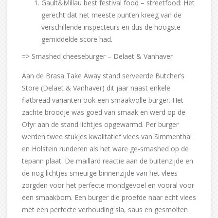
Gault&Millau best festival food – streetfood: Het
gerecht dat het meeste punten kreeg van de
verschillende inspecteurs en dus de hoogste
gemiddelde score had.
=> Smashed cheeseburger – Delaet & Vanhaver
Aan de Brasa Take Away stand serveerde Butcher’s
Store (Delaet & Vanhaver) dit jaar naast enkele
flatbread varianten ook een smaakvolle burger. Het
zachte broodje was goed van smaak en werd op de
Ofyr aan de stand lichtjes opgewarmd. Per burger
werden twee stukjes kwalitatief vlees van Simmenthal
en Holstein runderen als het ware ge-smashed op de
tepann plaat. De maillard reactie aan de buitenzijde en
de nog lichtjes smeuïge binnenzijde van het vlees
zorgden voor het perfecte mondgevoel en vooral voor
een smaakbom. Een burger die proefde naar echt vlees
met een perfecte verhouding sla, saus en gesmolten