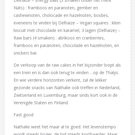
Delhaize – Energy balls (3 smaken onder het merk
Nats) : framboos en paranoten, gember en
cashewnoten, cholocade en hazelnoten, bosbes,
eveneens te vinden bij Delhaize – Vegan squares : klein
biscuit met chocolade en karamel, 3 lagen (Delhaize) –
Raw bars (4 smaken) : abrikoos en cranberries,
framboos en paranoten, chocolade en hazelnoten, en
snickers bar.
De verkoop van de raw cakes in het bijzonder loopt als
een trein en is dan ook terug te vinden …op de Thalys.
En wie verdere horizonten verkent, zal de lekker
gezonde snacks van Nathalie ook treffen in Nederland,
Zwitserland en Luxemburg, maar sinds kort ook in de
Verenigde Staten en Finland.
Fast good
Nathalie weet het maar al te goed. Het levenstempo
wordt steeds hoger, de tijd steeds kostbaarder. Maar