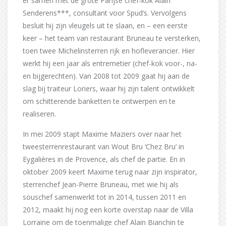
er samen met de grote Parijse chef-kok Alain
Senderens***, consultant voor Spud’s. Vervolgens
besluit hij zijn vleugels uit te slaan, en – een eerste
keer – het team van restaurant Bruneau te versterken,
toen twee Michelinsterren rijk en hofleverancier. Hier
werkt hij een jaar als entremetier (chef-kok voor-, na-
en bijgerechten). Van 2008 tot 2009 gaat hij aan de
slag bij traiteur Loriers, waar hij zijn talent ontwikkelt
om schitterende banketten te ontwerpen en te
realiseren.
In mei 2009 stapt Maxime Maziers over naar het
tweesterrenrestaurant van Wout Bru ‘Chez Bru’ in
Eygalières in de Provence, als chef de partie. En in
oktober 2009 keert Maxime terug naar zijn inspirator,
sterrenchef Jean-Pierre Bruneau, met wie hij als
souschef samenwerkt tot in 2014, tussen 2011 en
2012, maakt hij nog een korte overstap naar de Villa
Lorraine om de toenmalige chef Alain Bianchin te