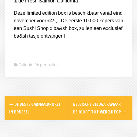
& de Fresh Salmon California
Deze limited edition box is beschikbaar vanaf eind
november voor €45,-. De eerste 10.000 kopers van
een Sushi Shop x ba&sh box, zullen een exclusief
ba&sh tasje ontvangen!
Culinair
permalink
Post
DE BESTE GARNAALKROKET
BELGISCHE BELUGA KAVIAAR
navigation
IN BRUSSEL
BEHOORT TOT WERELDTOP