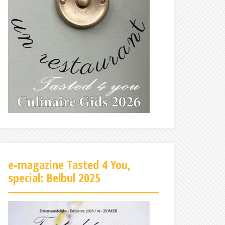
e-magazine Tasted 4 You,
special: Belbul 2025