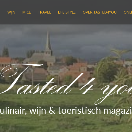
R
WIJN
MICE
TRAVEL
LIFE STYLE
OVER TASTED4YOU
ONLI