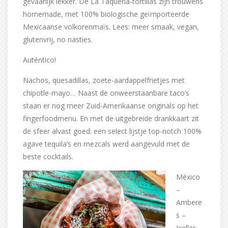
gevaarlijk lekker. De La Taqueria-tortillas zijn trouwens
homemade, met 100% biologische geïmporteerde
Mexicaanse volkorenmaïs. Lees: meer smaak, vegan,
glutenvrij, no nasties.
Auténtico!
Nachos, quesadillas, zoete-aardappelfrietjes met
chipotle-mayo… Naast de onweerstaanbare taco’s
staan er nog meer Zuid-Amerikaanse originals op het
fingerfoodmenu. En met de uitgebreide drankkaart zit
de sfeer alvast goed: een select lijstje top-notch 100%
agave tequila’s en mezcals werd aangevuld met de
beste cocktails.
México
–
Ambere
s –
Ixelles