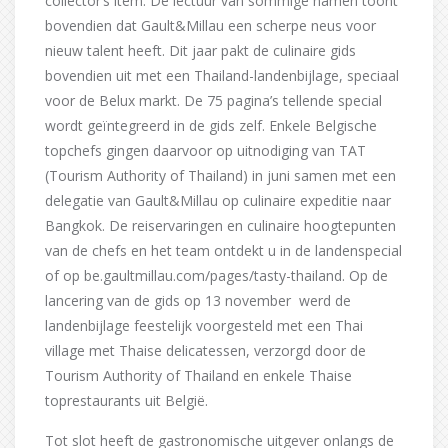
collector’s item. De lectuur van sommige namen toont
bovendien dat Gault&Millau een scherpe neus voor
nieuw talent heeft. Dit jaar pakt de culinaire gids
bovendien uit met een Thailand-landenbijlage, speciaal
voor de Belux markt. De 75 pagina’s tellende special
wordt geïntegreerd in de gids zelf. Enkele Belgische
topchefs gingen daarvoor op uitnodiging van TAT
(Tourism Authority of Thailand) in juni samen met een
delegatie van Gault&Millau op culinaire expeditie naar
Bangkok. De reiservaringen en culinaire hoogtepunten
van de chefs en het team ontdekt u in de landenspecial
of op be.gaultmillau.com/pages/tasty-thailand. Op de
lancering van de gids op 13 november werd de
landenbijlage feestelijk voorgesteld met een Thai
village met Thaise delicatessen, verzorgd door de
Tourism Authority of Thailand en enkele Thaise
toprestaurants uit België.
Tot slot heeft de gastronomische uitgever onlangs de