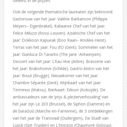
Gewest in de prijzen.
Ook de volgende thematische laureaten zijn bekroond:
Gastvrouw van het Jaar: Valérie Barbanson (Philippe
Meyers– Eigenbrakel). Italiaanse Chef van het Jaar:
Felice Miluzzi (Rossi-Leuven). Aziatische Chef van het
Jaar: Dokkoon Kapueak (Boo Raan– Knokke-Heist).
Terras van het Jaar: Fou d’O (Gent). Sommelier van het
Jaar: Gianluca Di Taranto (The Jane -Antwerpen).
Dessert van het Jaar: L’Eau Vive (Arbre). Brasserie van
het Jaar: Brabohoeve (Schilde). Gastro-bistro van het
Jaar: Bruut (Brugge). Nieuwkomer van het Jaar:
Chambre Séparée (Gent). Wijnkaart van het Jaar:
Terminus (Watou). Bierkaart: Edison (Koksijde). De
ambassadeurs van de ‘prijs & plezierverhouding’ van
het jaar zijn Le 203 (Brussel), de Siphon (Damme) en
de baraGoû (Marche-en-Famenne), de 3 ontdekkingen
van het jaar de Transvaal (Oudergem), De Stadt van
Luijck (Sint-Truiden) en L’Horizon (Chaumont-Gistoux).