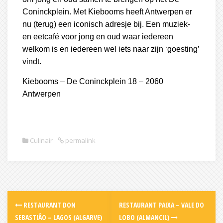
Coninckplein. Met Kiebooms heeft Antwerpen er
nu (terug) een iconisch adresje bij. Een muziek-
en eetcafé voor jong en oud waar iedereen
welkom is en iedereen wel iets naar zijn ‘goesting’
vindt.
Kiebooms – De Coninckplein 18 – 2060
Antwerpen
Culinair
permalink
Post
RESTAURANT DON
RESTAURANT PAIXA – VALE DO
navigation
SEBASTIÂO – LAGOS (ALGARVE)
LOBO (ALMANCIL)