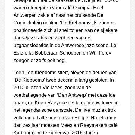
verwijzend naar de zaakvoerder. De jaren ‘50-‘60
waren gloriejaren voor café Olympia. Heel
Antwerpen zakte af naar het bruisende De
Coninckplein richting ‘De Kiebooms’. Kiebooms
positioneerde zich al snel tot een van de sjiekere
dans-/jazzcafés en werd een van dé
uitgaanslocaties in de Antwerpse jazz-scene. La
Esterella, Bobbejaan Schoepen en Will Ferdy
zongen er zelfs ooit nog.
Toen Leo Kiebooms stierf, bleven de deuren van
‘De Kiebooms’ twee decennia lang gesloten. In
2010 bliezen Vic Mees, zoon van de
voetballegende van ‘Den Antwerp’ met dezelfde
naam, en Koen Raeymakers terug nieuw leven in
het legendarische danscafé. De live muziek trok
volk aan uit alle hoeken van België. Na iets meer
dan zes jaar moesten Mees en Raeymakers café
Kiebooms in de zomer van 2016 sluiten.