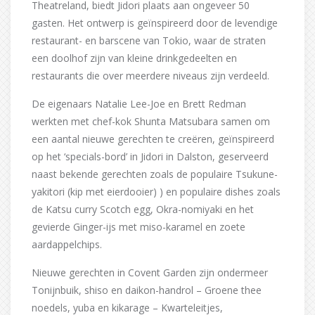
Theatreland, biedt Jidori plaats aan ongeveer 50
gasten. Het ontwerp is geïnspireerd door de levendige
restaurant- en barscene van Tokio, waar de straten
een doolhof zijn van kleine drinkgedeelten en
restaurants die over meerdere niveaus zijn verdeeld.
De eigenaars Natalie Lee-Joe en Brett Redman
werkten met chef-kok Shunta Matsubara samen om
een ​​aantal nieuwe gerechten te creëren, geïnspireerd
op het ‘specials-bord’ in Jidori in Dalston, geserveerd
naast bekende gerechten zoals de populaire Tsukune-
yakitori (kip met eierdooier) ) en populaire dishes zoals
de Katsu curry Scotch egg, Okra-nomiyaki en het
gevierde Ginger-ijs met miso-karamel en zoete
aardappelchips.
Nieuwe gerechten in Covent Garden zijn ondermeer
Tonijnbuik, shiso en daikon-handrol – Groene thee
noedels, yuba en kikarage – Kwarteleitjes,