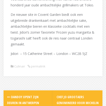
honderd jaar oude ambachtelijke grillmakers uit Tokio.
De nieuwe site in Covent Garden biedt ook een
uitgebreide drankenkaart met ambachtelijke sake,
ambachtelijke bieren en klassieke cocktails met een
twist. Jidori’s zomer favoriete ‘Frozen yuzu margarita &
togarashi salt’ heeft ook de reis naar centraal Londen
gemaakt.
Jidori – 15 Catherine Street – London – WC2B 5JZ
Culinair
permalink
Post
DANDOY OPENT ZIJN
CHEF JO GROOTAERS
navigation
DEUREN IN ANTWERPEN
GENOMINEERD VOOR MICHELIN