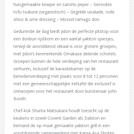
huisgemaakte kewpie en sansho peper – Gerookte
tofu tsukune (veganistisch) – Gegrilde uisalade, rode
shiso & ume dressing – Mossel tamago don.
Gedurende de dag biedt Jidori de perfecte pitstop voor
een donburi rijstkom en een aantal yakitori spiesjes,
terwijl de avonddienst ideaal is voor grotere groepen,
met Jidori’s kenmerkende Omakase delende schotels.
Groepen kunnen de hele verdieping van het restaurant
verhuren, inclusief de karaokekamer op de
benedenverdieping met plaats voor 8 tot 12 personen
met een gemeenschappelijke eettafel die exclusief is
ontworpen voor het restaurant door kunstenaar John
Booth.
Chef-kok Shunta Matsubara houdt toezicht op de
keukens in zowel Covent Garden als Dalston en
bemand de op maat gemaakte yakitori-grill in een
voortdurende samenwerking met Kama-Asa Shoten,