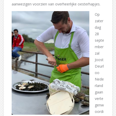
aanwezigen voorzien van overheerlijke oesterhapjes.
Op
zater
dag
28
septe
mber
zal
Joost
Deurl
oo
Nede
rland
gaan
verte
genw
oordi