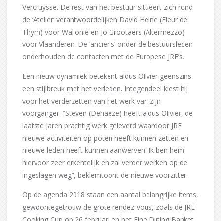
Vercruysse. De rest van het bestuur situeert zich rond
de ‘Atelier’ verantwoordelijken David Heine (Fleur de
Thym) voor Wallonië en Jo Grootaers (Altermezzo)
voor Vlaanderen. De ‘anciens’ onder de bestuursleden
onderhouden de contacten met de Europese JRE’s.
Een nieuw dynamiek betekent aldus Olivier geenszins
een stijlbreuk met het verleden. Integendeel kiest hij
voor het verderzetten van het werk van zijn
voorganger. “Steven (Dehaeze) heeft aldus Olivier, de
laatste jaren prachtig werk geleverd waardoor JRE
nieuwe activiteiten op poten heeft kunnen zetten en
nieuwe leden heeft kunnen aanwerven. Ik ben hem
hiervoor zeer erkentelijk en zal verder werken op de
ingeslagen weg”, beklemtoont de nieuwe voorzitter.
Op de agenda 2018 staan een aantal belangrijke items,
gewoontegetrouw de grote rendez-vous, zoals de JRE
Cooking Cup op 26 februari en het Fine Dining Banket