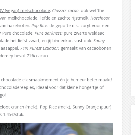
V (vegan) melkchocolade
:
Classics cacao
: ook wel ‘the
van melkchocolade, liefde en zachte rijstmelk.
Hazelnoot
 van hazelnoten.
Pop Rice
: de gepofte rijst zorgt voor een
 Pure chocolade:
Pure darkness:
pure zwarte weldaad
lade het liefst zwart, en jij binnenkort vast ook.
Sunny
inaasappel.
71% Purest Ecuador:
gemaakt van cacaobonen
adereep bevat 71% cacao.
dat chocolade elk smaakmoment én je humeur beter maakt!
chocoladereepjes, ideaal voor dat kleine hongertje of
go!
zeloot crunch (melk), Pop Rice (melk), Sunny Oranje (puur)
s 1.45€/stuk.