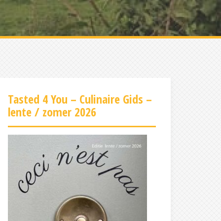
Tasted 4 You – Culinaire Gids –
lente / zomer 2026