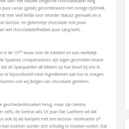
niet van? Het nieuwe Belgische chocoladelabel King
 pure cacao (geluk) gecombineerd met romige rijstmelk
dt met veel liefde voor Moeder Natuur gemaakt en is
e lactose- en glutenvrije chocolade ook jouw
an wel chocoladeliefhebber puur sang bent.
de
e in de 15
eeuw over de Azteken en was werkelijk
e de Spaanse conquistadores zijn eigen gesmolten bruine
dat de Spanjaarden dit lekkers op hun beurt bij ons in
r er bijvoorbeeld meer ingrediënten aan toe te voegen.
 kunnen ook wij Belgen van chocolade genieten.
 de geschiedenisboeken terug, maar zijn Gentse
er zelfs, de Gentse arts Dr Jean Van Laethem wil dat
s ook zij die kampen met een lactose- intolerantie of
en kan inzetten zonder zich schuldig te moeten voelen. Dat