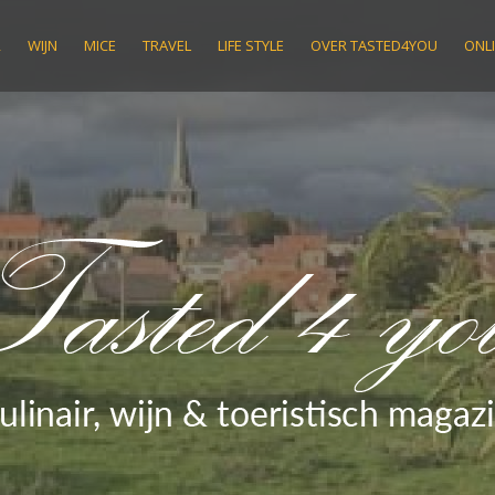
R
WIJN
MICE
TRAVEL
LIFE STYLE
OVER TASTED4YOU
ONLI