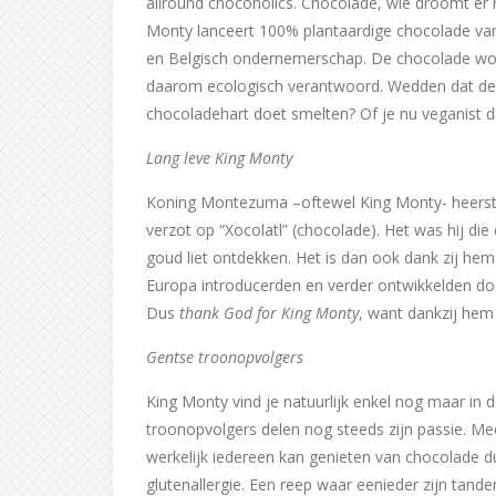
allround chocoholics. Chocolade, wie droomt er 
Monty lanceert 100% plantaardige chocolade van
en Belgisch ondernemerschap. De chocolade wor
daarom ecologisch verantwoord. Wedden dat dez
chocoladehart doet smelten? Of je nu veganist d
Lang leve King Monty
Koning Montezuma –oftewel King Monty- heerst
verzot op “Xocolatl” (chocolade). Het was hij di
goud liet ontdekken. Het is dan ook dank zij hem 
Europa introducerden en verder ontwikkelden doo
Dus
thank God for King Monty
, want dankzij hem
Gentse troonopvolgers
King Monty vind je natuurlijk enkel nog maar in
troonopvolgers delen nog steeds zijn passie. Me
werkelijk iedereen kan genieten van chocolade du
glutenallergie. Een reep waar eenieder zijn tand