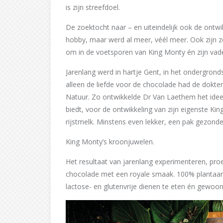
is zijn streefdoel.
De zoektocht naar – en uiteindelijk ook de ont
hobby, maar werd al meer, véél meer. Ook zijn z
om in de voetsporen van King Monty én zijn vade
Jarenlang werd in hartje Gent, in het ondergron
alleen de liefde voor de chocolade had de dok
Natuur. Zo ontwikkelde Dr Van Laethem het id
biedt, voor de ontwikkeling van zijn eigenste K
rijstmelk. Minstens even lekker, een pak gezond
King Monty’s kroonjuwelen.
Het resultaat van jarenlang experimenteren, pro
chocolade met een royale smaak. 100% plantaardi
lactose- en glutenvrije dienen te eten én gewoon 