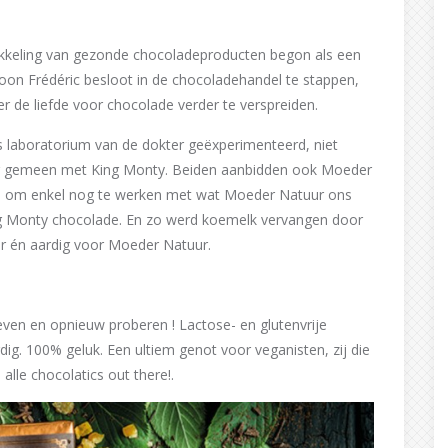
wikkeling van gezonde chocoladeproducten begon als een
oon Frédéric besloot in de chocoladehandel te stappen,
r de liefde voor chocolade verder te verspreiden.
ds laboratorium van de dokter geëxperimenteerd, niet
ter gemeen met King Monty. Beiden aanbidden ook Moeder
ee om enkel nog te werken met wat Moeder Natuur ons
ing Monty chocolade. En zo werd koemelk vervangen door
er én aardig voor Moeder Natuur.
even en opnieuw proberen ! Lactose- en glutenvrije
g. 100% geluk. Een ultiem genot voor veganisten, zij die
alle chocolatics out there!.