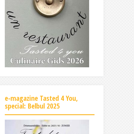
e-magazine Tasted 4 You,
special: Belbul 2025