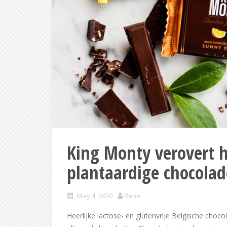
King Monty verovert h
plantaardige chocolad
May 4, 2020
Rene
Heerlijke lactose- en glutenvrije Belgische choc