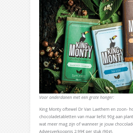
Voor onderdanen met een grote honger:
King Monty oftewel Dr Van Laethem en zoon- hou
chocoladetabletten van maar liefst 90g aan plan
wat meer mag zijn of wanneer je jouw chocolade
Adviesverkooprijs 2.99€ per stuk (90g).