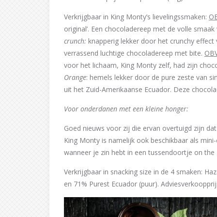
Verkrijgbaar in King Monty’s lievelingssmaken:
OB
original’. Een chocoladereep met de volle smaak 
crunch:
knapperig lekker door het crunchy effect
verrassend luchtige chocoladereep met bite.
OBV
voor het lichaam, King Monty zelf, had zijn choco
Orange
: hemels lekker door de pure zeste van s
uit het Zuid-Amerikaanse Ecuador. Deze chocol
Voor onderdanen met een kleine honger:
Goed nieuws voor zij die ervan overtuigd zijn 
King Monty is namelijk ook beschikbaar als mini-
wanneer je zin hebt in een tussendoortje on the 
Verkrijgbaar in snacking size in de 4 smaken: Ha
en 71% Purest Ecuador (puur). Adviesverkoopprij