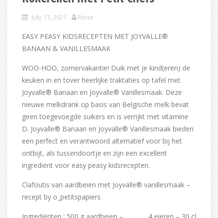
July 17, 2021
Rene
EASY PEASY KIDSRECEPTEN MET JOYVALLE®
BANAAN & VANILLESMAAK
WOO-HOO, zomervakantie! Duik met je kind(eren) de
keuken in en tover heerlijke traktaties op tafel met
Joyvalle® Banaan en Joyvalle® Vanillesmaak. Deze
nieuwe melkdrank op basis van Belgische melk bevat
geen toegevoegde suikers en is verrijkt met vitamine
D. Joyvalle® Banaan en Joyvalle® Vanillesmaak bieden
een perfect en verantwoord alternatief voor bij het
ontbijt, als tussendoortje en zijn een excellent
ingrediënt voor easy peasy kidsrecepten.
Clafoutis van aardbeien met Joyvalle® vanillesmaak –
recept by o_petitspapiers
Ingrediënten : 500 g aardbeien – 4 eieren – 30 cl