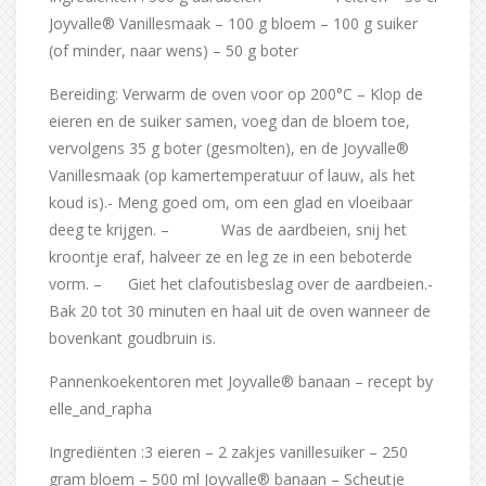
Joyvalle® Vanillesmaak – 100 g bloem – 100 g suiker
(of minder, naar wens) – 50 g boter
Bereiding: Verwarm de oven voor op 200°C – Klop de
eieren en de suiker samen, voeg dan de bloem toe,
vervolgens 35 g boter (gesmolten), en de Joyvalle®
Vanillesmaak (op kamertemperatuur of lauw, als het
koud is).- Meng goed om, om een glad en vloeibaar
deeg te krijgen. – Was de aardbeien, snij het
kroontje eraf, halveer ze en leg ze in een beboterde
vorm. – Giet het clafoutisbeslag over de aardbeien.-
Bak 20 tot 30 minuten en haal uit de oven wanneer de
bovenkant goudbruin is.
Pannenkoekentoren met Joyvalle® banaan – recept by
elle_and_rapha
Ingrediënten :3 eieren – 2 zakjes vanillesuiker – 250
gram bloem – 500 ml Joyvalle® banaan – Scheutje