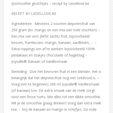
Ijssmoothie gezichtjes – recept by Liesellove.be
RECEPT BY LIESELLOVE.BE
Ingrediënten : Minstens 2 soorten diepvriesfruit van
250 gram (bv. mango en een mix van rode vruchten). –
Een mix van vers (liefst zacht) fruit, bijvoorbeeld
bessen, frambozen, mango, banaan, aardbeien, … –
Extra toppings om af te werken: bijvoorbeeld 100%
pindakaas en stukjes chocolade of hagelslag –
Joyvalle® Banaan of Vanillesmaak
Bereiding : Doe het bevroren fruit in een blender. Het is
belangrijk dat het diepvriesfruit nog niet ontdooid is. –
Voeg (om te beginnen) 200 ml Joyvalle® Vanillesmaak
(of banaan) toe. De extra smaak van de melk zorgt
voor een frisse toets. Mix alles tot een dikke smoothie.
Wil je de smoothie graag drinken? Voeg dan extra melk
toe. – Snij de banaan en mango in schijfjes. De rode