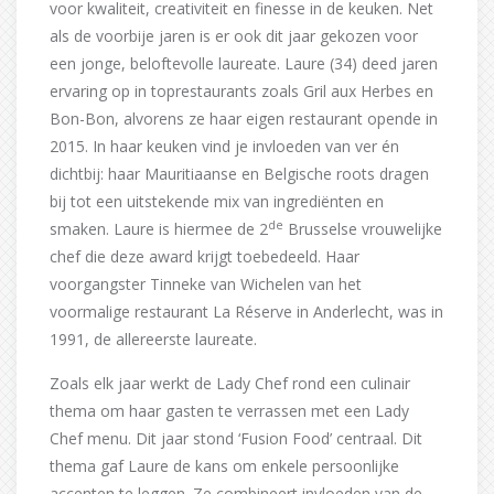
voor kwaliteit, creativiteit en finesse in de keuken. Net
als de voorbije jaren is er ook dit jaar gekozen voor
een jonge, beloftevolle laureate. Laure (34) deed jaren
ervaring op in toprestaurants zoals Gril aux Herbes en
Bon-Bon, alvorens ze haar eigen restaurant opende in
2015. In haar keuken vind je invloeden van ver én
dichtbij: haar Mauritiaanse en Belgische roots dragen
bij tot een uitstekende mix van ingrediënten en
de
smaken. Laure is hiermee de 2
Brusselse vrouwelijke
chef die deze award krijgt toebedeeld. Haar
voorgangster Tinneke van Wichelen van het
voormalige restaurant La Réserve in Anderlecht, was in
1991, de allereerste laureate.
Zoals elk jaar werkt de Lady Chef rond een culinair
thema om haar gasten te verrassen met een Lady
Chef menu. Dit jaar stond ‘Fusion Food’ centraal. Dit
thema gaf Laure de kans om enkele persoonlijke
accenten te leggen. Ze combineert invloeden van de