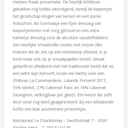
meteen fraaie presentatie. De heerlijk lichtbruin
gebakken rog lonkte uitnodigend, terwijl de karpertjes
het gezelschap kregen van kersen en een puree
Robuchon. Als toemaatje een fijne dressing van
karpertjesboter met zorg getooid en een extra
kannetje dressing voor de absolute sausliefhebbers.
Een heerlijke smaakvolle creatie met mooie zilte
toetsen die de zee op een steenworp afstand, in je
bord maar ook op je smaakpapillen tovert. Ietwat
gedurfd en afwijkend met het traditionele beeld dat vis
een witte wijn behoeft, kozen we hierbij voor een
Château La Commanderie, Lalande Pomerol 2017,
55% Merlot, 27% Cabernet franc en 18% Cabernet
Sauvignon, verkrijgbaar per glas(!). Een keuze die zelfs
door onze rog werd geapprecieerd. Bij een afsluitende
koffie een leuk assortiment proevertjes.
Restaurant Le Chardonnay – Swolfsstraat 7 – 8300
Knokke-Heist – T. 050 62 04 39 –