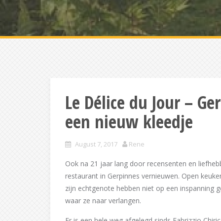
Le Délice du Jour – Ge
een nieuw kleedje
August 7, 2017
Rene
Ook na 21 jaar lang door recensenten en liefheb
restaurant in Gerpinnes vernieuwen. Open keuken,
zijn echtgenote hebben niet op een inspanning ge
waar ze naar verlangen.
Er is een hele weg afgelegd sinds Fabrizzio Chir