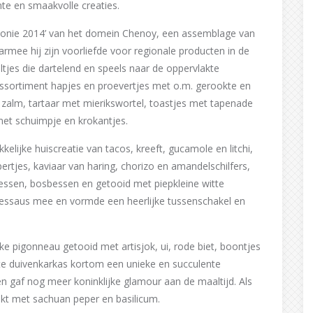
te en smaakvolle creaties.
Wallonie 2014’ van het domein Chenoy, een assemblage van
mee hij zijn voorliefde voor regionale producten in de
beltjes die dartelend en speels naar de oppervlakte
n assortiment hapjes en proevertjes met o.m. gerookte en
zalm, tartaar met mierikswortel, toastjes met tapenade
met schuimpje en krokantjes.
kelijke huiscreatie van tacos, kreeft, gucamole en litchi,
ertjes, kaviaar van haring, chorizo en amandelschilfers,
albessen, bosbessen en getooid met piepkleine witte
eessaus mee en vormde een heerlijke tussenschakel en
ke pigonneau getooid met artisjok, ui, rode biet, boontjes
e duivenkarkas kortom een unieke en succulente
xen gaf nog meer koninklijke glamour aan de maaltijd. Als
ijkt met sachuan peper en basilicum.