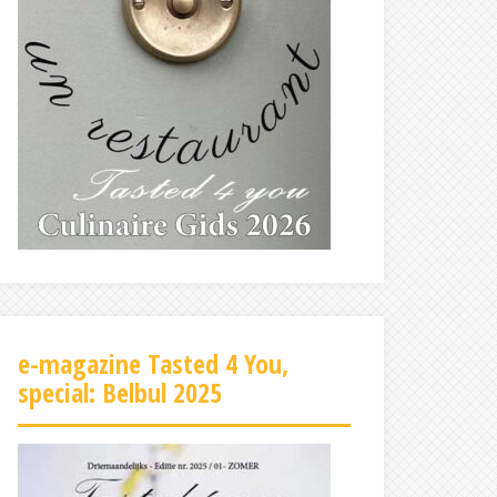
e-magazine Tasted 4 You,
special: Belbul 2025