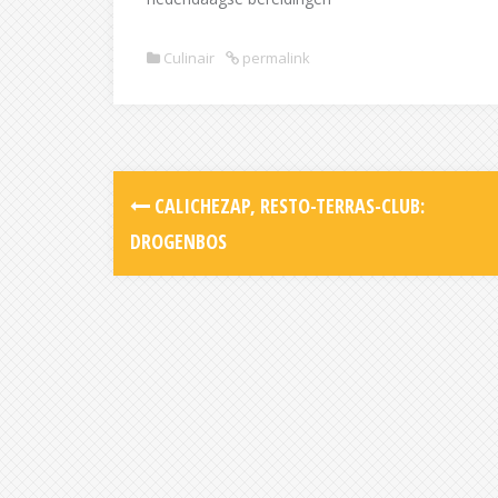
Culinair
permalink
Post
CALICHEZAP, RESTO-TERRAS-CLUB:
navigation
DROGENBOS