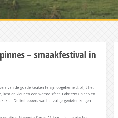
rpinnes – smaakfestival in
bers van de goede keuken te zijn opgehemeld, blijft het
 licht en kleur en een warme sfeer. Fabrizzio Chirico en
keken. De liefhebbers van het zalige genieten krijgen
ico en zijn echtgenote Sanae 21 jaar geleden hier hun