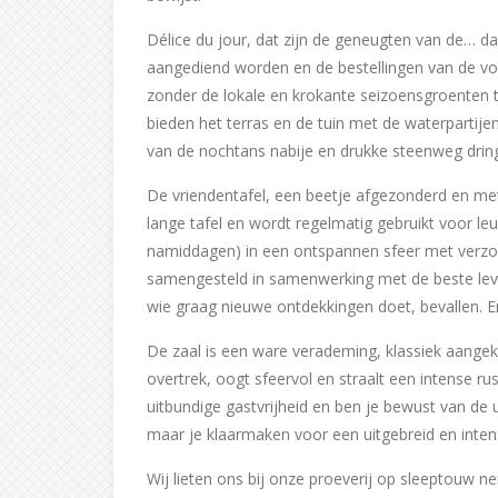
Délice du jour, dat zijn de geneugten van de… d
aangediend worden en de bestellingen van de vor
zonder de lokale en krokante seizoensgroenten 
bieden het terras en de tuin met de waterpartijen
van de nochtans nabije en drukke steenweg dringt
De vriendentafel, een beetje afgezonderd en met 
lange tafel en wordt regelmatig gebruikt voor l
namiddagen) in een ontspannen sfeer met verzor
samengesteld in samenwerking met de beste leve
wie graag nieuwe ontdekkingen doet, bevallen. E
De zaal is een ware verademing, klassiek aangekl
overtrek, oogt sfeervol en straalt een intense ru
uitbundige gastvrijheid en ben je bewust van de 
maar je klaarmaken voor een uitgebreid en inten
Wij lieten ons bij onze proeverij op sleeptouw n