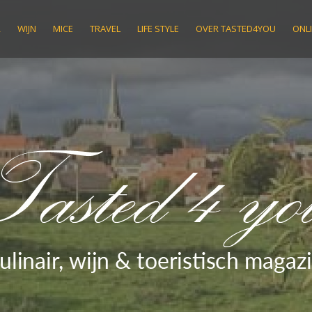
R
WIJN
MICE
TRAVEL
LIFE STYLE
OVER TASTED4YOU
ONLI