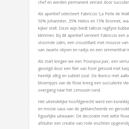
chef en werden permanent verrast door succulen
Als aperitief selecteert Fabriccio ‘La Perle de 
50% Johanniter, 35% Helios en 15% Bronnet, waar
kijker stelt. Deze wijn biedt talloze ragfijne bub
klimmen. Bij dit aperitief serveert Fabriccio ee
stoomde zalm, een croustillant met mousse van 
van zwarte olijven en radijs en een simmenthal 
Als start kregen we een ‘Pourqoui pas’, een verruk
gevolgd door een filet van forel getooid met karp
heerlijk ziltig en subtiel zout. De Iberico met a
bloempjes van de floxe kreeg een succulente vl
overgang naar het Limousin rund.
Het uiteindelijke hoofdgerecht werd een koninklij
en mooie saus van de geblancheerde en gerookt
figuurlijke uitwaaier. De decoratie met witte flo
afsluiter een creatie van rode vruchten opgevrol