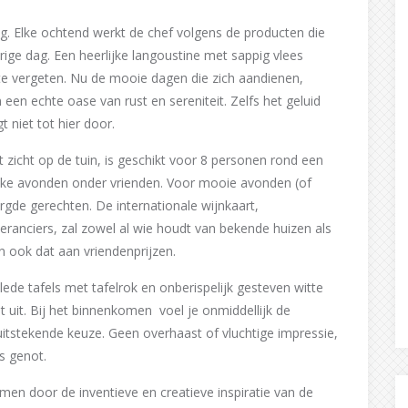
ag. Elke ochtend werkt de chef volgens de producten die
ige dag. Een heerlijke langoustine met sappig vlees
te vergeten. Nu de mooie dagen die zich aandienen,
 een echte oase van rust en sereniteit. Zelfs het geluid
 niet tot hier door.
zicht op de tuin, is geschikt voor 8 personen rond een
euke avonden onder vrienden. Voor mooie avonden (of
gde gerechten. De internationale wijnkaart,
ranciers, zal zowel al wie houdt van bekende huizen als
n ook dat aan vriendenprijzen.
ede tafels met tafelrok en onberispelijk gesteven witte
st uit. Bij het binnenkomen voel je onmiddellijk de
uitstekende keuze. Geen overhaast of vluchtige impressie,
s genot.
emen door de inventieve en creatieve inspiratie van de