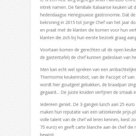
intrek namen. De familiale Italiaanse keuken uit
hedendaagse Henegouwse gastronomie. Dat de che
bekroning in 2015 tot Jonge Chef van het jaar doo
en praat met de klanten die komen voor hun ve
klanten die zich bij hun eerste bezoek graag aa
Voortaan komen de gerechten uit de open keuken
de gastentafel) de chef kunnen gadeslaan van het
Men kan echt wel spreken van een ambachtelijke
Thermomix keukenrobot, van de Pacojet of van de 
wordt hier goudgeel gebakken, de braadpan zingt
gegaard… De juiste kruiden verfijnen de smaak e
Iedereen geniet. De 3-gangen lunch aan 25 euro
maken hun reputatie van een uitstekende prijs-pl
volle talent van de chef wil leren kennen, kiest 
75 euro) en geeft carte blanche aan de chef die
bewijst.