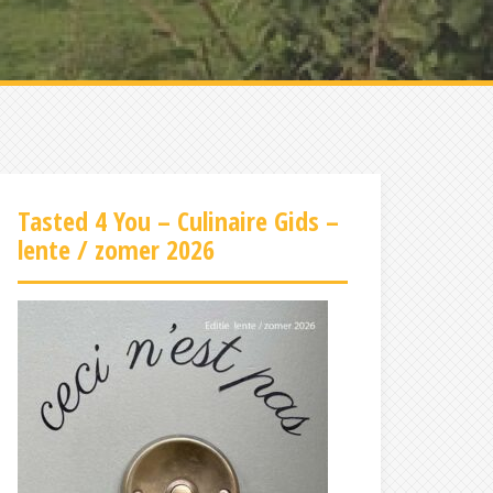
Tasted 4 You – Culinaire Gids –
lente / zomer 2026