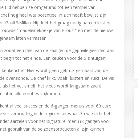
 die tijd hebben ze omgeturnd tot een tempel van
f nog heel wat potentieel in zich heeft bewijst zijn
r Gault&Millau. Hij doet het graag rustig aan en luistert
rtrouwde “madeleinekoekje van Proust” en met de nieuwe
ngenaam laten verrassen.
 zodat een deel van de zaal (en de geprivilegieerden aan
 begin tot het einde. Een keuken voor de 5 zintuigen!
 keukenchef. Hier wordt geen gebruik gemaakt van de
ovensonde. De chef kijkt, voelt, luistert en ruikt. De vis
 als het vet smelt, het vlees wordt langzaam zacht
n laten alle emoties vrijkomen.
 kent al veel succes en de 6-gangen menus voor 60 euro
ezier verhouding in de regio zeker waar. En wie echt het
zonder aarzelen voor het ‘signature’ menu (8 gangen voor
 met gebruik van de seizoensproducten al zijn kunnen