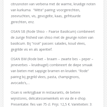
citrusnoten van verbena met de warme, kruidige noten
van kurkuma. “Witte” pairing: voorgerechten,
zeevruchten, vis, gevogelte, kaas, gefrituurde
gerechten, enz.
OSAN SB (Rode Shiso – Paarse Basilicum) combineert
de zurige frisheid van shiso met de geurige noten van
basilicum. Bij “rosé” passen: salades, koud vlees,
gegrilde vis en als aperitief.
OSAN BM (Rode biet – braam – zwarte bes – peper –
jeneverbes – kruidnagel) combineert de diepe smaak
van bieten met sappige bramen en kruiden. “Rode”
pairing bij gegrild vlees, pasta, champignons,
avocado’s,…
Osan is verkrijgbaar in restaurants, de betere
wijnstores, delicatessenwinkels en via de e-shop.
Presentatie: fles van 75 cl. Prijs: 12,5 €. Variëteiten: 3: