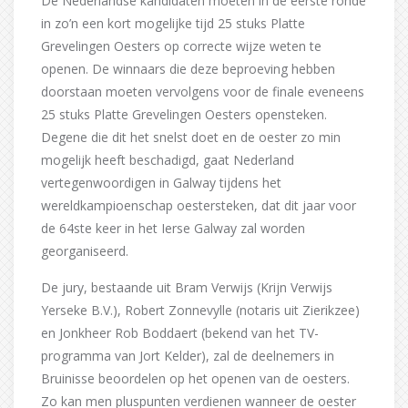
De Nederlandse kandidaten moeten in de eerste ronde
in zo’n een kort mogelijke tijd 25 stuks Platte
Grevelingen Oesters op correcte wijze weten te
openen. De winnaars die deze beproeving hebben
doorstaan moeten vervolgens voor de finale eveneens
25 stuks Platte Grevelingen Oesters opensteken.
Degene die dit het snelst doet en de oester zo min
mogelijk heeft beschadigd, gaat Nederland
vertegenwoordigen in Galway tijdens het
wereldkampioenschap oestersteken, dat dit jaar voor
de 64ste keer in het Ierse Galway zal worden
georganiseerd.
De jury, bestaande uit Bram Verwijs (Krijn Verwijs
Yerseke B.V.), Robert Zonnevylle (notaris uit Zierikzee)
en Jonkheer Rob Boddaert (bekend van het TV-
programma van Jort Kelder), zal de deelnemers in
Bruinisse beoordelen op het openen van de oesters.
Zo kan men pluspunten verdienen wanneer de oester