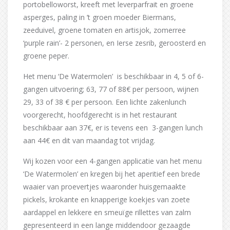
portobelloworst, kreeft met leverparfrait en groene
asperges, paling in ’t groen moeder Biermans,
zeeduivel, groene tomaten en artisjok, zomerree
‘purple rain’- 2 personen, en Ierse zesrib, geroosterd en
groene peper.
Het menu ‘De Watermolen’ is beschikbaar in 4, 5 of 6-
gangen uitvoering; 63, 77 of 88€ per persoon, wijnen
29, 33 of 38 € per persoon. Een lichte zakenlunch
voorgerecht, hoofdgerecht is in het restaurant
beschikbaar aan 37€, er is tevens een 3-gangen lunch
aan 44€ en dit van maandag tot vrijdag.
Wij kozen voor een 4-gangen applicatie van het menu
‘De Watermolen’ en kregen bij het aperitief een brede
waaier van proevertjes waaronder huisgemaakte
pickels, krokante en knapperige koekjes van zoete
aardappel en lekkere en smeuïge rillettes van zalm
gepresenteerd in een lange middendoor gezaagde