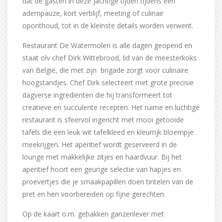
dat de gasten in deze jachtige tijden tijdens een
adempauze, kort verblijf, meeting of culinair
oponthoud, tot in de kleinste details worden verwent.
Restaurant De Watermolen is alle dagen geopend en
staat olv chef Dirk Wittebrood, lid van de meesterkoks
van België, die met zijn brigade zorgt voor culinaire
hoogstandjes. Chef Dirk selecteert met grote precisie
dagverse ingrediënten die hij transformeert tot
creatieve en succulente recepten. Het ruime en luchtige
restaurant is sfeervol ingericht met mooi getooide
tafels die een leuk wit tafelkleed en kleurrijk bloempje
meekrijgen. Het aperitief wordt geserveerd in de
lounge met makkelijke zitjes en haardvuur. Bij het
aperitief hoort een geurige selectie van hapjes en
proevertjes die je smaakpapillen doen tintelen van de
pret en hen voorbereiden op fijne gerechten.
Op de kaart o.m. gebakken ganzenlever met