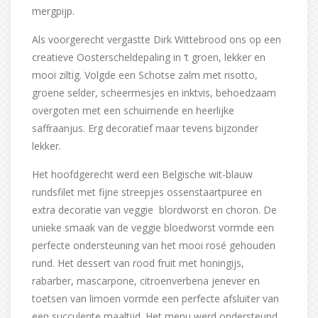
mergpijp.
Als voorgerecht vergastte Dirk Wittebrood ons op een
creatieve Oosterscheldepaling in ‘t groen, lekker en
mooi ziltig. Volgde een Schotse zalm met risotto,
groene selder, scheermesjes en inktvis, behoedzaam
overgoten met een schuimende en heerlijke
saffraanjus. Erg decoratief maar tevens bijzonder
lekker.
Het hoofdgerecht werd een Belgische wit-blauw
rundsfilet met fijne streepjes ossenstaartpuree en
extra decoratie van veggie blordworst en choron. De
unieke smaak van de veggie bloedworst vormde een
perfecte ondersteuning van het mooi rosé gehouden
rund. Het dessert van rood fruit met honingijs,
rabarber, mascarpone, citroenverbena jenever en
toetsen van limoen vormde een perfecte afsluiter van
een succulente maaltijd. Het menu werd ondersteund