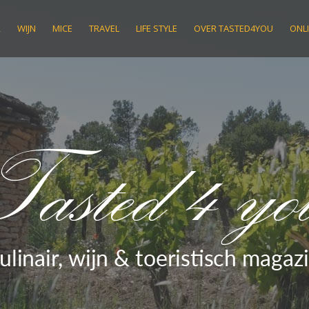
R
WIJN
MICE
TRAVEL
LIFE STYLE
OVER TASTED4YOU
ONLI