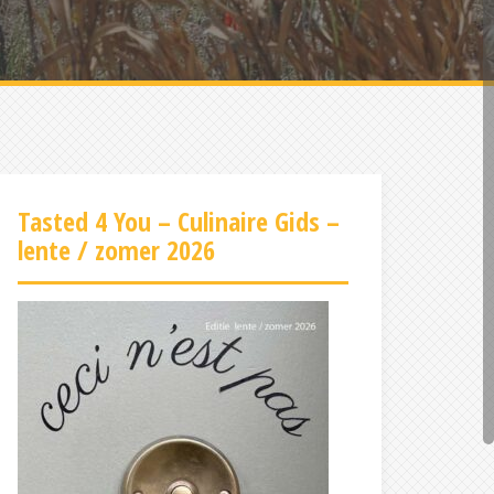
Tasted 4 You – Culinaire Gids –
lente / zomer 2026