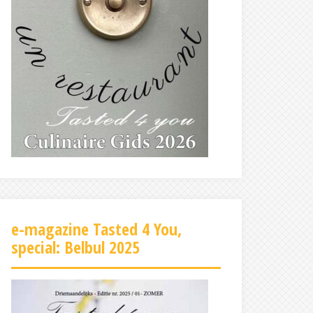
e-magazine Tasted 4 You,
special: Belbul 2025