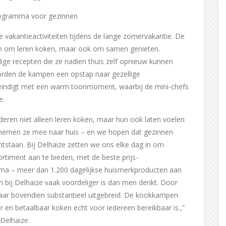
rogramma voor gezinnen
vakantieactiviteiten tijdens de lange zomervakantie. De
en om leren koken, maar ook om samen genieten.
ge recepten die ze nadien thuis zelf opnieuw kunnen
den de kampen een opstap naar gezellige
eindigt met een warm toonmoment, waarbij de mini-chefs
e.
eren niet alleen leren koken, maar hun ook laten voelen
ots nemen ze mee naar huis – en we hopen dat gezinnen
staan. Bij Delhaize zetten we ons elke dag in om
ortiment aan te bieden, met de beste prijs-
mma – meer dan 1.200 dagelijkse huismerkproducten aan
 bij Delhaize vaak voordeliger is dan men denkt. Door
aar bovendien substantieel uitgebreid. De kookkampen
 en betaalbaar koken echt voor iedereen bereikbaar is.,”
Delhaize.