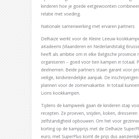
kinderen hoe je goede eetgewoonten combineert m
relatie met voeding.
Nationale samenwerking met ervaren partners
Delhaize werkt voor de Kleine Leeuw kookkamp
aKadeemi (Vlaanderen en Nederlandstalig Brussel)
heeft als ambitie om in elke Belgische provinci
organiseren – goed voor tien kampen in totaal.
deelnemen. Beide partners staan garant voor pr
veilige, kindvriendelijke aanpak. De inschrijving
plannen voor de zomervakantie. In totaal kunne
Lions kookkampen.
Tijdens de kampweek gaan de kinderen stap voor
recepten. Ze proeven, snijden, koken, dressere
zelfstandigheid opbouwen. Om het voor gezinne
korting op de kampprijs met de Delhaize SuperPl
euro; met SuperPlus komt de prijs dus aanzienlijk 