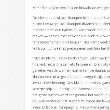
Meer dan koken: een leuk en betaalbaar weekp
De Kleine Leeuwt kookkampen bieden betaalbare 
Kleine Leeuwtjes kookkampen draaien niet alle
Kinderen bereiden tijdens de kampweek eenvoudi
maken — samen met of voor hun ouders. Zo wor
familiemomenten in de keuken. Elke kampweek 
vol trots hun creaties presenteren aan hun famili
“Met de Kleine Leeuw kookkampen willen we kind
hoe leuk het is om zelf iets te creëren. Die tr
genieten van de warme momenten die daaruit ont
klanten een ruim, gevarieerd en toegankelijk ass
kwaliteitsverhouding. Ons Kleine Leeuwtjes-ga
scherpe prijzen – bewijst dat boodschappen doen
het grote succes werd het gamma het voorbije j
bouwen verder op dat succes: ze tonen dat lekker
aldus Jo Boone, Campaign & Media Manager bij 