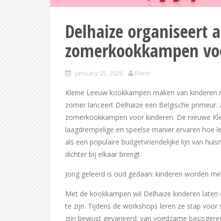
Delhaize organiseert al
zomerkookkampen voo
January 25, 2026
Rene
Kleine Leeuw kookkampen maken van kinderen min
zomer lanceert Delhaize een Belgische primeur: al
zomerkookkampen voor kinderen. De nieuwe Klei
laagdrempelige en speelse manier ervaren hoe l
als een populaire budgetvriendelijke lijn van huis
dichter bij elkaar brengt.
Jong geleerd is oud gedaan: kinderen worden min
Met de kookkampen wil Delhaize kinderen laten e
te zijn. Tijdens de workshops leren ze stap voor
zijn bewust gevarieerd: van voedzame basisger