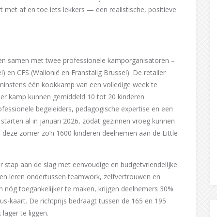
et af en toe iets lekkers — een realistische, positieve
en samen met twee professionele kamporganisatoren –
 en CFS (Wallonië en Franstalig Brussel). De retailer
e minstens één kookkamp van een volledige week te
 Per kamp kunnen gemiddeld 10 tot 20 kinderen
ofessionele begeleiders, pedagogische expertise en een
en starten al in januari 2026, zodat gezinnen vroeg kunnen
n deze zomer zo’n 1600 kinderen deelnemen aan de Little
 stap aan de slag met eenvoudige en budgetvriendelijke
n en leren ondertussen teamwork, zelfvertrouwen en
n nóg toegankelijker te maken, krijgen deelnemers 30%
us-kaart. De richtprijs bedraagt tussen de 165 en 195
lager te liggen.