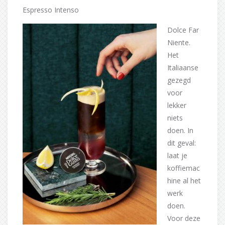
Espresso Intenso
Dolce Far
Niente.
Het
Italiaanse
gezegd
voor
lekker
niets
doen. In
dit geval:
laat je
koffiemac
hine al het
werk
doen.
Voor deze