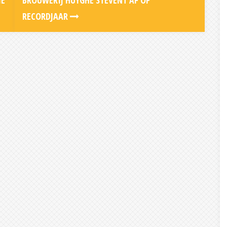
IE
BROUWERIJ HUYGHE STEVENT AF OP
RECORDJAAR