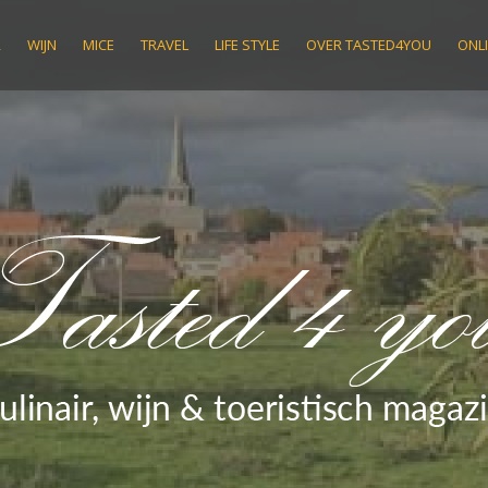
R
WIJN
MICE
TRAVEL
LIFE STYLE
OVER TASTED4YOU
ONLI