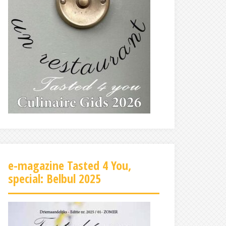
e-magazine Tasted 4 You,
special: Belbul 2025