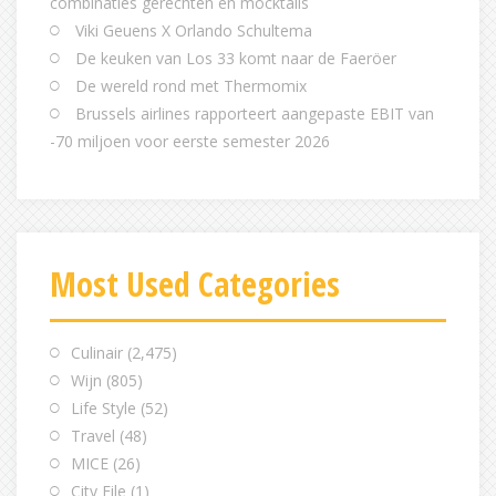
combinaties gerechten en mocktails
Viki Geuens X Orlando Schultema
De keuken van Los 33 komt naar de Faeröer
De wereld rond met Thermomix
Brussels airlines rapporteert aangepaste EBIT van
-70 miljoen voor eerste semester 2026
Most Used Categories
Culinair
(2,475)
Wijn
(805)
Life Style
(52)
Travel
(48)
MICE
(26)
City File
(1)