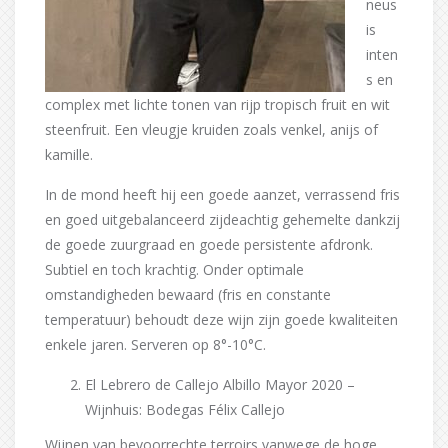
neus
is
inten
s en
complex met lichte tonen van rijp tropisch fruit en wit
steenfruit. Een vleugje kruiden zoals venkel, anijs of
kamille.
In de mond heeft hij een goede aanzet, verrassend fris
en goed uitgebalanceerd zijdeachtig gehemelte dankzij
de goede zuurgraad en goede persistente afdronk.
Subtiel en toch krachtig. Onder optimale
omstandigheden bewaard (fris en constante
temperatuur) behoudt deze wijn zijn goede kwaliteiten
enkele jaren. Serveren op 8°-10°C.
El Lebrero de Callejo Albillo Mayor 2020 –
Wijnhuis: Bodegas Félix Callejo
Wijnen van bevoorrechte terroirs vanwege de hoge