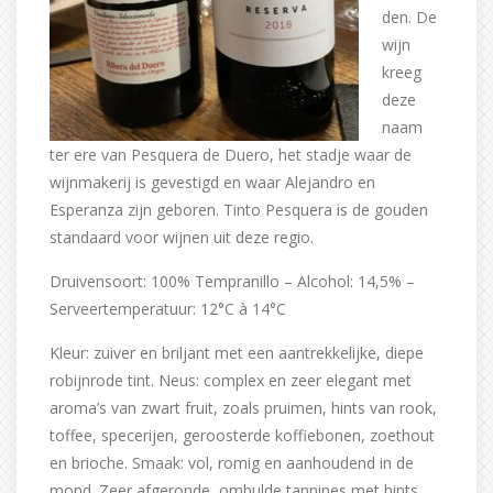
den. De
wijn
kreeg
deze
naam
ter ere van Pesquera de Duero, het stadje waar de
wijnmakerij is gevestigd en waar Alejandro en
Esperanza zijn geboren. Tinto Pesquera is de gouden
standaard voor wijnen uit deze regio.
Druivensoort: 100% Tempranillo – Alcohol: 14,5% –
Serveertemperatuur: 12°C à 14°C
Kleur: zuiver en briljant met een aantrekkelijke, diepe
robijnrode tint. Neus: complex en zeer elegant met
aroma’s van zwart fruit, zoals pruimen, hints van rook,
toffee, specerijen, geroosterde koffiebonen, zoethout
en brioche. Smaak: vol, romig en aanhoudend in de
mond. Zeer afgeronde, omhulde tannines met hints