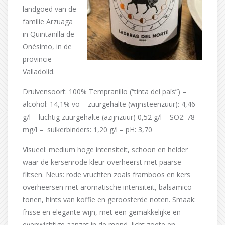
landgoed van de
familie Arzuaga
in Quintanilla de
Onésimo, in de
provincie
Valladolid.
Druivensoort: 100% Tempranillo (“tinta del país”) –
alcohol: 14,1% vo – zuurgehalte (wijnsteenzuur): 4,46
g/l – luchtig zuurgehalte (azijnzuur) 0,52 g/l – SO2: 78
mg/l – suikerbinders: 1,20 g/l – pH: 3,70
Visueel: medium hoge intensiteit, schoon en helder
waar de kersenrode kleur overheerst met paarse
flitsen. Neus: rode vruchten zoals framboos en kers
overheersen met aromatische intensiteit, balsamico-
tonen, hints van koffie en geroosterde noten. Smaak:
frisse en elegante wijn, met een gemakkelijke en
evenwichtige aanzet in de mond, licht zoete en