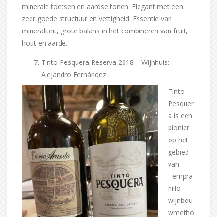
minerale toetsen en aardse tonen. Elegant met een
zeer goede structuur en vettigheid. Essentie van
mineraliteit, grote balans in het combineren van fruit,
hout en aarde.
Tinto Pesquera Reserva 2018 – Wijnhuis:
Alejandro Fernández
Tinto
Pesquer
a is een
pionier
op het
gebied
van
Tempra
nillo
wijnbou
wmetho