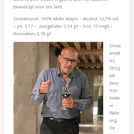
bewustzijn voor ons land.
Druivensoort: 100% Albillo Mayor – Alcohol: 12,5% vol.
– pH: 3,17 – zuurgehalte: 5,54 g/l – SO2: 151mg/l –
Restsuikers 0,78 g/l
Smaa
knotit
ies:
Strog
ele
kleur
met
helde
re
flikke
ring.
De