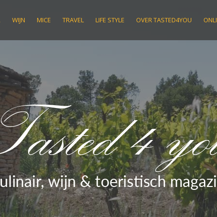
R
WIJN
MICE
TRAVEL
LIFE STYLE
OVER TASTED4YOU
ONLI