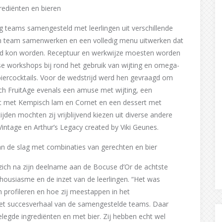
ediënten en bieren
 teams samengesteld met leerlingen uit verschillende
in team samenwerken en een volledig menu uitwerken dat
eerd kon worden. Receptuur en werkwijze moesten worden
e workshops bij rond het gebruik van wijting en omega-
iercocktails. Voor de wedstrijd werd hen gevraagd om
ch FruitAge evenals een amuse met wijting, een
 met Kempisch lam en Cornet en een dessert met
jden mochten zij vrijblijvend kiezen uit diverse andere
intage en Arthur’s Legacy created by Viki Geunes.
aan de slag met combinaties van gerechten en bier
 zich na zijn deelname aan de Bocuse d’Or de achtste
housiasme en de inzet van de leerlingen. “Het was
 profileren en hoe zij meestappen in het
 het succesverhaal van de samengestelde teams. Daar
gde ingrediënten en met bier. Zij hebben echt wel