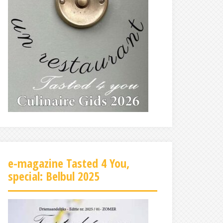
e-magazine Tasted 4 You,
special: Belbul 2025