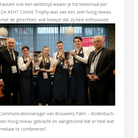
estaurant ook een wedstrijd waarin je tot tweemaal per
 De AEHT Cornet Trophy was van een zeer hoog niveau.
met de gerechten, wat bewijst dat zij heel enthousiast
 en Communicatiemanager van Brouwerij Palm – Rodenbach.
 een hoog niveau gebracht en aangetoond dat er heel wat
 mekaar te combineren”.