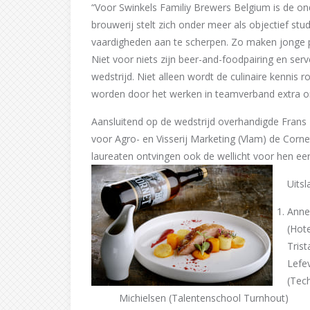
“Voor Swinkels Familiy Brewers Belgium is de o
brouwerij stelt zich onder meer als objectief s
vaardigheden aan te scherpen. Zo maken jonge pr
Niet voor niets zijn beer-and-foodpairing en ser
wedstrijd. Niet alleen wordt de culinaire kennis
worden door het werken in teamverband extra on
Aansluitend op de wedstrijd overhandigde Fran
voor Agro- en Visserij Marketing (Vlam) de Corn
laureaten ontvingen ook de wellicht voor hen eers
Uits
Anne
(Hote
Tris
Lefe
(Tech
Michielsen (Talentenschool Turnhout)