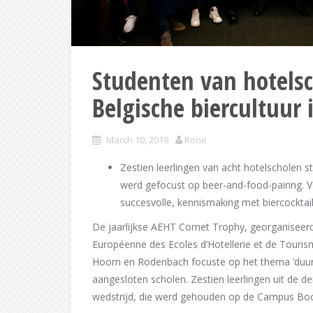
Studenten van hotels
Belgische biercultuur
March 10, 2019
Rene
Zestien leerlingen van acht hotelscholen
werd gefocust op beer-and-food-pairing. V
succesvolle, kennismaking met biercocktails
De jaarlijkse AEHT Cornet Trophy, georganiseerd
Européenne des Ecoles d’Hotellerie et de Tour
Hoorn en Rodenbach focuste op het thema ‘duurz
aangesloten scholen. Zestien leerlingen uit de 
wedstrijd, die werd gehouden op de Campus Bo