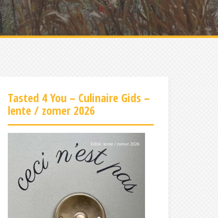
Tasted 4 You – Culinaire Gids –
lente / zomer 2026