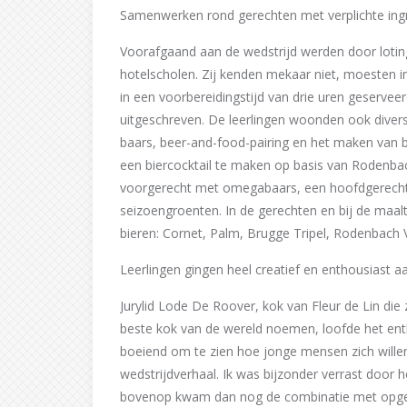
Samenwerken rond gerechten met verplichte ingr
Voorafgaand aan de wedstrijd werden door loting
hotelscholen. Zij kenden mekaar niet, moesten 
in een voorbereidingstijd van drie uren geserv
uitgeschreven. De leerlingen woonden ook divers
baars, beer-and-food-pairing en het maken van b
een biercocktail te maken op basis van Rodenba
voorgerecht met omegabaars, een hoofdgerecht
seizoengroenten. In de gerechten en bij de maalti
bieren: Cornet, Palm, Brugge Tripel, Rodenbach V
Leerlingen gingen heel creatief en enthousiast 
Jurylid Lode De Roover, kok van Fleur de Lin die
beste kok van de wereld noemen, loofde het ent
boeiend om te zien hoe jonge mensen zich willen
wedstrijdverhaal. Ik was bijzonder verrast door
bovenop kwam dan nog de combinatie met opgele