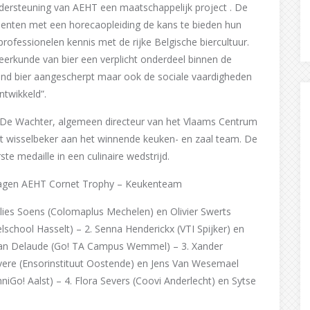
ndersteuning van AEHT een maatschappelijk project . De
tudenten met een horecaopleiding de kans te bieden hun
ofessionelen kennis met de rijke Belgische biercultuur.
veerkunde van bier een verplicht onderdeel binnen de
 rond bier aangescherpt maar ook de sociale vaardigheden
twikkeld”.
s De Wachter, algemeen directeur van het Vlaams Centrum
et wisselbeker aan het winnende keuken- en zaal team. De
te medaille in een culinaire wedstrijd.
lagen AEHT Cornet Trophy – Keukenteam
lies Soens (Colomaplus Mechelen) en Olivier Swerts
lschool Hasselt) – 2. Senna Henderickx (VTI Spijker) en
tan Delaude (Go! TA Campus Wemmel) – 3. Xander
vere (Ensorinstituut Oostende) en Jens Van Wesemael
niGo! Aalst) – 4. Flora Severs (Coovi Anderlecht) en Sytse